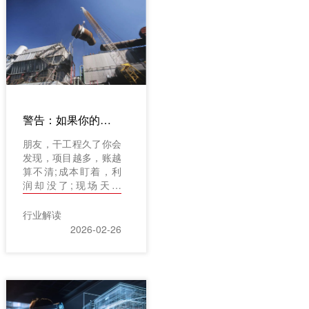
干净吗?红圈工程项目
管理系统说：能。作为
和创科技专为建筑企业
打造的产品，红圈不是
从零开始的通用软件。
背后是一套自主研发的
PaaS平台，加上十多
年服务施工企业的实战
警告：如果你的项目出现这3种信号，是时候引入工程项目管理软件系统了。
积累。从单个项目的成
本控制，到整个公司的
朋友，干工程久了你会
经营可视，红圈的目标
发现，项目越多，账越
从来不是“录数据”，而
算不清;成本盯着，利
是让数据替人操心。
润却没了;现场天天
报，总部心里却一团
雾。这不是你一个人的
行业解读
难题。从房建、市政到
2026-02-26
新能源，背后都有资
金、成本、进度、质量
这些大山。靠人盯人、
靠开会，已经跑不动
了。你需要的不只是软
件，而是一个懂业务、