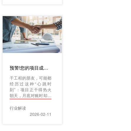
不到的“信息黑洞”里。
项目现场和公司管理
层，仿佛隔着一层毛玻
璃。成本支出像流水，
却不知流向何处;进度
汇报总是慢半拍，问题
暴露时已酿成大患;质
量安全的风险隐藏在角
落，直到出事才追悔莫
及。这些盲区，正在无
声地吞噬你的利润。一
预警!您的项目成本即将超支。这不是直觉，是工程管理软件在报警
个好的工程管理系统，
就该像一束强光，穿透
干工程的朋友，可能都
这些管理死角。 它不
经历过这种“心跳时
仅能让你“看得见”，更
刻”：项目正干得热火
要帮你“管得住”、“决策
朝天，月底对账时却发
准”。今天，我们就来
现，成本怎么又冒了一
聊聊，一个合格的系
截?材料费、人工费、
行业解读
统，必须照亮的三个关
机械费，好像每笔都合
2026-02-11
键死角，以及如何用数
理，但加在一起，利润
字化的力量，让管理真
就薄了一层。靠经验直
正简单起来。
觉，靠月底报表，等发