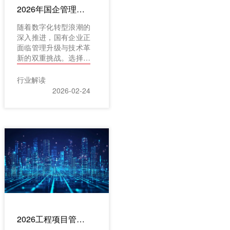
2026年国企管理软件推荐：Top5产品深度解析与适用场景全透视
随着数字化转型浪潮的
深入推进，国有企业正
面临管理升级与技术革
新的双重挑战。选择合
适的国有企业管理软
件，不仅是提升运营效
行业解读
率的关键，更是实现高
2026-02-24
质量发展的重要支撑。
2026年，在政策推动
与技术演进的背景下，
国企管理软件市场呈现
出专业化、场景化与生
态化的新趋势。本文将
基于行业公开资料与市
场分析，深度解析当前
最适合国企需求的
Top5管理软件，并全
面透视其适用场景，为
国企的数字化选型提供
2026工程项目管理软件有哪些?资深项目经理推荐的5款实战利器
参考。