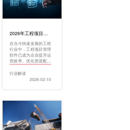
案?我们将基于功能强
度、适用场景、定价策
略及用户支持等关键维
度，对当前主流的八款
建筑工程管理软件进行
2026年工程项目管理软件选型指南：匹配业务场景，赋能项目管理效率倍增
全面对比，为您的选型
决策提供清晰而可靠的
在当今快速发展的工程
参考依据。
行业中，工程项目管理
软件已成为企业提升运
营效率、优化资源配置
的重要工具。面对市场
上种类繁多的软件产
行业解读
品，如何选择一款真正
2026-02-10
契合自身业务场景、实
现项目管理效率倍增的
系统，成为许多工程企
业亟待解决的问题。本
文基于行业实践和软件
功能特点，围绕业务场
景匹配这一核心，为企
业提供选型指南，助力