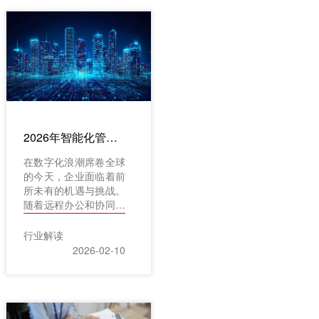
现问题时，往往已
经“木已成舟”，补救起
来伤筋动骨。问题出在
哪?传统管理模式下，
成本数据就像散落在一
座巨大工地各处的螺丝
钉，你隐约知道它们在
那里，却无法实时看清
全貌，更无法预判哪一
2026年智能化管理软件推荐TOP10：赋能企业降本增效，打造远程协同高效团队
颗会先松动。依赖层层
汇报和滞后的财务报表
在数字化浪潮席卷全球
做决策，无异于“蒙眼
的今天，企业面临着前
开车”。今天，我想聊
所未有的机遇与挑战。
聊数字化是如何改变这
随着远程办公和协同工
个困局的。尤其在我们
作的日益普及，如何通
工程行业，一款专业的
过智能化工具提升团队
行业解读
工程管理软件，比如红
效率、降低运营成本，
2026-02-10
圈工程项目管理系统，
已成为企业管理者亟需
正让成本管理从“事后
解决的问题。优秀的智
诸葛亮”变为“事前预警
能化管理软件不仅能够
者”，再加上推出了红
优化工作流程，还能打
圈AI系列智能产品，不
破地域限制，赋能企业