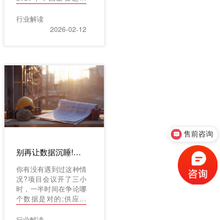
以其卓越的工程行业专
管理软件时面临着诸多
注度和AI创新功能位居
挑战与机遇。国企管理
行业解读
首位。
软件的选型不仅关系到
2026-02-12
企业的日常运营效率，
更影响着长远的发展战
略。在数字化浪潮中，
选择一款符合企业特
点、能够支撑业务发展
的管理软件至关重要。
国企因其特殊性，在选
型过程中需综合考虑政
策合规性、系统稳定
性、数据安全性以及后
售前咨询
续的服务支持等因素。
因此，选型过程必须谨
别再让数据沉睡!工程项目管理系统如何打通从规划到运维的“任督二脉”?
慎且系统化，确保软件
能够与企业现有架构无
你有没有遇到过这种情
缝集成，同时具备足够
况?项目会议开了三小
的灵活性以适应未来的
时，一半时间在争论哪
业务变化。
个数据是对的;供应商
突然出事，采购部却一
问三不知;堆积如山的
行业解读