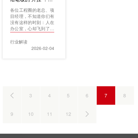
钱、管材料，感觉处处
是窟窿;想抓精细化管
各位工程圈的老总、项
理，却不知从何下手。
目经理，不知道你们有
传统“人盯人”“电话
没有这样的时刻：人在
催”的模式，在项目规
办公室，心却飞到了几
模扩大和数量增多后，
十个工地上。电话一个
已然失灵。问题出在哪
接一个，不是问进度就
行业解读
里?本质上，是你看不
是批款项，报销单摞得
2026-02-04
清全局，记不住细节，
比图纸还高，想看个真
更听不到风险来临前的
实的项目利润，还得等
警报。而今天，我们要
财务熬上几个通宵出报
聊的，正是如何用一套
表……别笑，这可能是
专业的数字化工具——
很多工程企业老板的日
例如红圈工程项目管理
常。管项目，就像在玩
系统——来再造流程，
一个没有地图的复杂游
根治这些痛点。它不只
3
4
5
6
7
8
戏，信息迷雾重重，每
是一款工程项目管理软
一步都走得心里没底。
件系统，更是一种让管
特别是光伏工程，项目
理变简单、让经营更可
9
10
11
12
散、链条长、数据杂，
控的新工作方式。
传统管理方式真的有点
跟不上了。今天，咱不
聊虚的，就聊聊怎么给