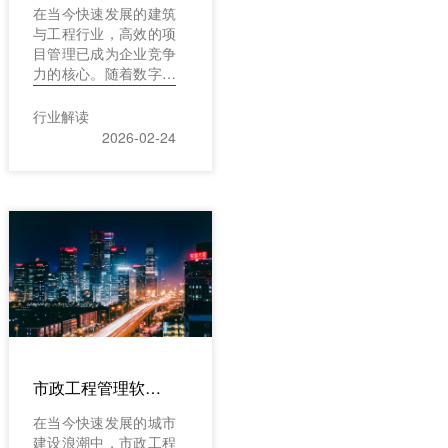
在当今快速发展的建筑
与工程行业，高效的项
目管理已成为企业竞争
力的核心。随着数字化
浪潮的推进，传统的管
理方式已难以满足复杂
行业解读
项目对进度、成本和资
2026-02-24
源的精细化管控需求。
工程项目管理软件应运
而生，成为项目经理们
不可或缺的“数字助
手”。这些工具不仅能
够整合计划、分配资
源、跟踪进度，还能优
化团队协作与风险管
理，从而显著提升项目
的成功率。
市政工程管理软件推荐：2026年助力项目高效管理的TOP5工具
在当今快速发展的城市
建设浪潮中，市政工程