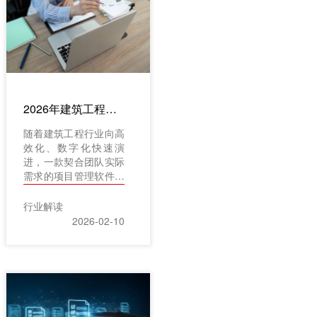
仅帮你“看见”数据，更
构建高效、灵活的协同
能“理解”数据，甚至
体系。本文将围绕
能“思考”和“建议”，真
2026年最具价值的十
正让管理变得智能起
款智能化管理软件展开
来。
介绍，为企业提供参考
和借鉴。在众多优秀解
决方案中，红圈工程项
2026年建筑工程管理软件推荐：8款主流工具全面对比，助你精准选型
目管理系统以其深耕行
业的专业性和全面的智
随着建筑工程行业向高
能化功能，成为工程企
效化、数字化快速演
业数字化转型的优先选
进，一款契合团队实际
择。
需求的项目管理软件，
正日益成为企业提升协
同效率、把控成本与风
行业解读
险的核心工具。面对
2026-02-10
2026年市场上种类繁
多的工程管理工具，选
型已不仅是技术决策，
更关乎项目成败与团队
协同效能。如何从众多
软件中精准选出最适合
自身业务特点的解决方