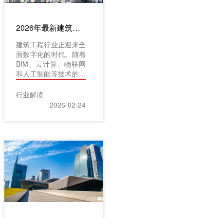
架构，为企业提供了值
得重点关注的选项。本
文将以红圈系统为核心
2026年最新建筑工程管理软件推荐TOP10：全面提升施工效率与协同能力
分析对象，结合其他主
流软件特性，从进度、
建筑工程行业正迎来全
成本、资源三大维度展
面数字化的时代。随着
开深度对比。
BIM、云计算、物联网
和人工智能等技术的深
度融合，项目管理方式
发生了根本性变革。高
行业解读
效的软件工具已成为提
2026-02-24
升施工效率、优化资源
调配、加强团队协同的
核心驱动力。面对复杂
的工程要求与紧迫的工
期压力，选择一款适合
的建筑工程管理软件，
不仅能够有效控制成
本、降低风险，更是企
业构建竞争力的关键所
在。