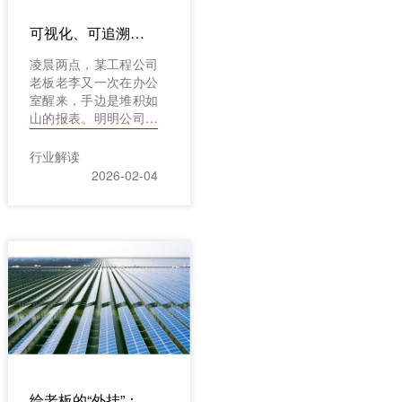
超支、进度延误、质量
隐患等多重经营风险。
可视化、可追溯、可预警：看工程项目管理软件系统如何再造项目管理流程
如何打破这一“黑盒”，
让项目管理的每一个环
凌晨两点，某工程公司
节都清晰可见、可控可
老板老李又一次在办公
管，成为众多工程企业
室醒来，手边是堆积如
数字化转型的核心诉
山的报表。明明公司今
求。特别是对于机电工
年产值过了亿，但他总
程这类专业性强、工序
觉得心里没底——A项
行业解读
交叉多、协同要求高的
目的成本是不是超了?B
2026-02-04
领域，更需要一款既懂
项目的回款到底卡在哪
行业业务逻辑，又能通
一环?明天的安全检查
过技术手段实现数据互
到底落实没有?这些问
联互通的专业化管理工
号像走马灯一样在脑子
具。
里转，睡个踏实觉成了
奢侈品。这不是老李一
个人的困境。无数工程
企业的管理者，正被困
在类似的场景里：项目
分布天南海北，数据散
落在无数个Excel表格
和微信群里;管人、管
给老板的“外挂”：一个靠谱的光伏项目管理系统，如何让你在手机上“躺赢”?