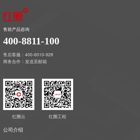
自己装个“外挂”。这个
外挂，就是红圈工程项
目管理系统，一个真正
懂行的智能帮手。这个
光伏项目管理系统怎么
售前产品咨询
就能让你把项目装进手
400-8811-100
机，从繁杂事务中抽
身，随时随地，心里有
数，甚至能有点“躺
售后客服：400-6010-928
赢”的底气?
商务合作：
发送至邮箱
红圈云
红圈工程
公司介绍