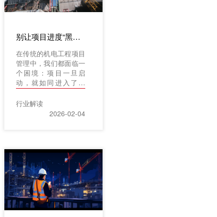
项目管理的数字化升
级。
别让项目进度“黑盒”运行!这款机电工程管理软件让所有环节一目了然
在传统的机电工程项目
管理中，我们都面临一
个困境：项目一旦启
动，就如同进入了一
个“黑盒”。资金流向是
否清晰?材料消耗是否
行业解读
合理?施工进度是否符
2026-02-04
合预期?安全质量是否
受控?这些关键信息往
往分散在不同部门、不
同人员手中，难以实时
汇总与透视。项目实际
运行状态如何，管理者
往往只能依靠周期性的
汇报或事后的总结才能
知晓，这种滞后与不透
明的状态，潜藏着成本