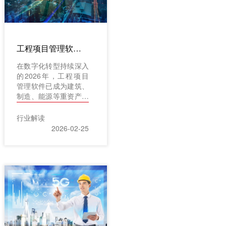
了对标甚至超越，更在
适配国内业务场景、满
足安全可控需求方面展
现出独特优势。本土力
量已成为推动行业发展
工程项目管理软件哪个好?2026年核心功能深度对比：进度、成本与资源管控成关键
的重要引擎。
在数字化转型持续深入
的2026年，工程项目
管理软件已成为建筑、
制造、能源等重资产行
业的核心运营支撑工
具。随着行业竞争加剧
行业解读
与项目复杂度提升，企
2026-02-25
业对软件的需求从"能
用"转向"精用"，进度、
成本与资源三大核心模
块的管控能力成为选型
的关键标尺。在众多解
决方案中，红圈工程项
目管理系统凭借其深耕
建筑工程行业的实践经
验与灵活可配置的技术