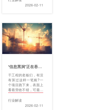
单据，光录入就得耗上
2026-02-11
两个人一整天;新人入
职半年，还在问报销流
程找谁批……在建筑工
程这个行当里，数据，
本该是黄金。但现实
是，它们往往被锁在
Excel里、埋在档案袋
里、散落在无数个微信
聊天记录里，最终“沉
睡”在整个项目周期
中。问题来了：我们能
不能让这些数据活起
“信息黑洞”正在吞掉你的利润!一个合格的工程管理系统，必须照亮这3个死角
来，串起来，真正为管
理服务?今天，我们就
干工程的老板们，有没
来聊聊，一个专业的工
有算过这样一笔账?一
程项目管理系统，尤其
个项目跑下来，表面上
是当它注入AI智能之
看着营收不错，可最后
后，是如何为企业打通
落到口袋里的利润，总
这关键脉络的。
比预期少一截。钱到底
行业解读
去哪儿了?问题可能就
2026-02-11
出在那些你看不见、管