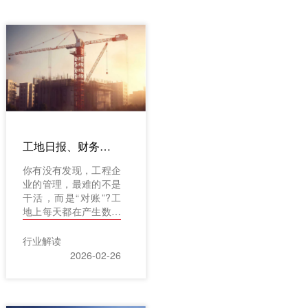
工地日报、财务流水、人员调度…一个工程企业管理系统真能管好所有？
你有没有发现，工程企
业的管理，最难的不是
干活，而是“对账”?工
地上每天都在产生数据
——今天的混凝土用了
多少方，哪笔材料款还
行业解读
没付，下周哪个班组该
2026-02-26
进场……但这些信息总
是散落在不同地方。一
套工程企业管理系统，
真能把这一地鸡毛收拾