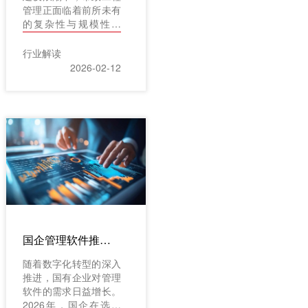
管理正面临着前所未有
的复杂性与规模性挑
战。从道路桥梁建设到
地下管网改造，从公共
行业解读
设施维护到大型基建项
2026-02-12
目推进，每一个环节都
涉及海量数据、多方协
作和精细调度。传统依
赖人工记录、纸质传递
和分散沟通的方式已难
以满足现代工程对效
率、精度与可控性的要
求。因此，专业化、数
字化的工程管理软件成
为行业升级的必由之
路。为助力各单位精准
选型，以下将结合行业
国企管理软件推荐：2026年选型指南与Top5产品深度解析
应用现状与技术演进方
向，重点介绍五款在
随着数字化转型的深入
2026年备受推崇的市
推进，国有企业对管理
政工程管理软件。其中
软件的需求日益增长。
红圈工程项目管理系统
2026年，国企在选型