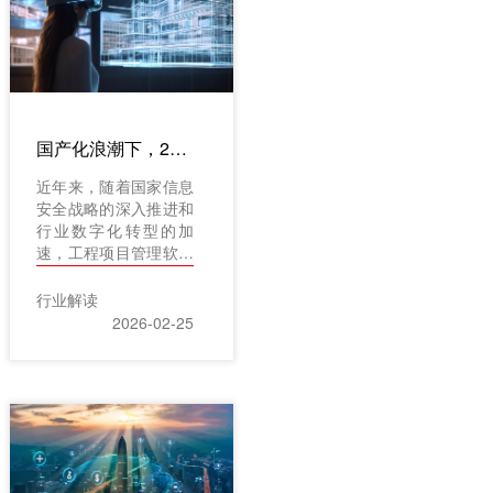
懂技术、服务过上千家
企业的专业伙伴。红圈
工程项目管理软件系
统，就是这样一个以数
据智能为核心、专为工
程企业打造的平台。现
国产化浪潮下，2026年工程项目管理软件新排行：这些本土力量正在崛起
在更推出红圈AI系列，
把人工智能嵌入经营管
近年来，随着国家信息
理的每个环节，让决策
安全战略的深入推进和
更快、执行更准、心里
行业数字化转型的加
更有底。
速，工程项目管理软件
领域正迎来一场深刻的
国产化变革。政策扶持
行业解读
与技术创新的双重驱动
2026-02-25
下，一批具备核心竞争
力的本土企业快速崛
起，逐渐改变了过去由
国外软件主导的市场格
局。2026年，这一趋
势将进一步深化，国产
软件不仅在功能上实现