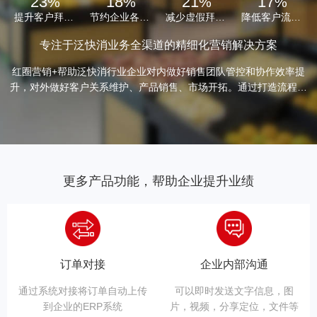
23
18
21
17
%
%
%
%
提升客户拜访质量和覆盖率
节约企业各级管理成本
减少虚假拜访和费用虚报
降低客户流失风险
专注于泛快消业务全渠道的精细化营销解决方案
红圈营销+帮助泛快消行业企业对内做好销售团队管控和协作效率提
升，对外做好客户关系维护、产品销售、市场开拓。通过打造流程固
定化、环节标准化、管理可视化、工具现代化的流程，为企业提供数
据赋能，助力模式转型。实现降本、提效、增收的效果。
更多产品功能，帮助企业提升业绩
订单对接
企业内部沟通
通过系统对接将订单自动上传
可以即时发送文字信息，图
到企业的ERP系统
片，视频，分享定位，文件等