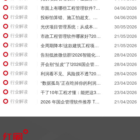
行业解读
市面上有哪些工程管理软件?2026年八大主流工具深度盘点
04/06/2026
行业解读
投标怕算错、施工怕超支、结算怕扯皮?这款施工成本管理系统一招全解决
04/06/2026
行业解读
光伏项目管理系统：从成本失控到利润可控，老板只需做对一步
30/05/2026
行业解读
市政工程管理软件哪家好?2026年精细化管理工具选型全攻略
21/05/2026
行业解读
全周期降本!这款建筑工程项目管理系统，从投标测算一路控到竣工结算
21/05/2026
行业解读
告别低效微信群!2026智能化升级，看看工程项目管理软件有哪些颠覆级体验?
28/04/2026
行业解读
开会别“扯皮”了!2026国企管理软件推荐，让经营数据替所有人“开口说话”
28/04/2026
行业解读
利润看不见、风险摸不透?2026建筑工程项目管理系统让经营数据“一眼透底”
28/04/2026
行业解读
“数据孤岛”正在吃掉你的利润！2026建筑公司项目管理软件破局之道
23/04/2026
行业解读
干了10年工程才懂：能把这3个数据管明白的工程项目管理软件，才是真神器!
23/04/2026
行业解读
2026 年国企管理软件推荐 Top 5 盘点：核心功能与适用场景深度解析
21/04/2026