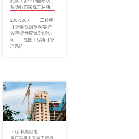
配置了多个功能模块，
帮助我们实现了从项目
开发到项目施工再到项
目验收的全流程精细化
200-500人
工程项
管理。
目管理/数据报表/客户
管理/柔性配置/沟通协
同
红圈工程项目管
理系统
工程-机电弱电
重庆某机电安装工程有