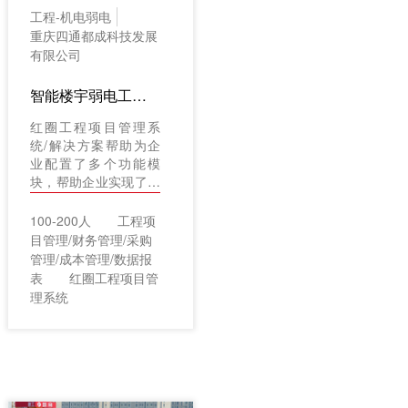
工程-机电弱电
重庆四通都成科技发展
有限公司
智能楼宇弱电工程项目管理案例：重庆四通都成科技发展有限公司（工程项目管理软件/解决方案）
红圈工程项目管理系
统/解决方案帮助为企
业配置了多个功能模
块，帮助企业实现了工
程项目材料管理、工程
进度管控以及投标、合
100-200人
工程项
同、回款管理，真正做
目管理/财务管理/采购
到精细化管理，实现将
管理/成本管理/数据报
本增收的目的。
表
红圈工程项目管
理系统