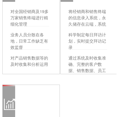
对全国经销商及19多
将经销商和销售终端
万家销售终端进行精
的信息录入系统，永
细化管理
久储存在云端，系统
会在地图上直观显示
业务人员分散在各
科学制定每日拜访计
其地理位置信息
地，日常工作缺乏有
划，实时提交拜访记
效监督
录
对产品销售数据等的
通过系统及时收集准
及时收集和分析运用
确、完整的客户数
据、销售数据、员工
行为数据等，系统会
自动生成相关数据报
表