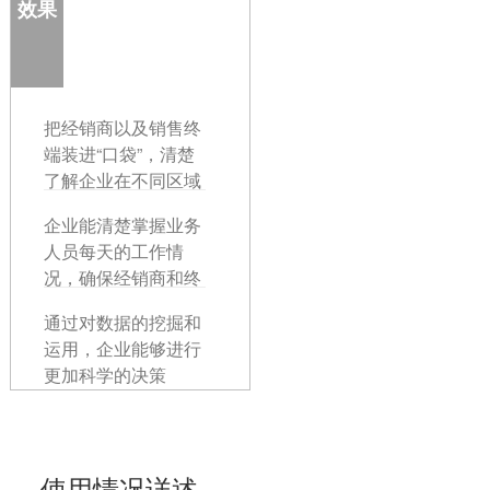
效果
把经销商以及销售终
端装进“口袋”，清楚
了解企业在不同区域
内的市场占有率，并
企业能清楚掌握业务
可对终端进行分级管
人员每天的工作情
理，合理配置营销资
况，确保经销商和终
源
端的拜访频率和质量
通过对数据的挖掘和
运用，企业能够进行
更加科学的决策
使用情况详述