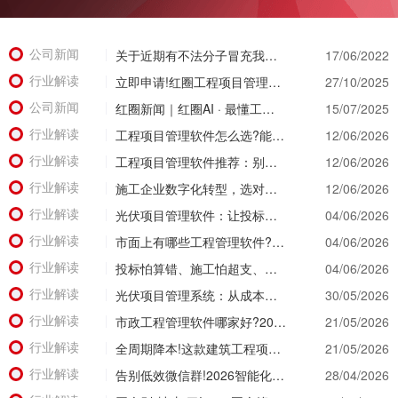
公司新闻
关于近期有不法分子冒充我公司实施诈骗活动的公示函
17/06/2022
行业解读
立即申请!红圈工程项目管理系统免费试用重磅开启，亲身体验智慧管理新篇章!
27/10/2025
公司新闻
红圈新闻｜红圈AI · 最懂工程：用智能引擎重塑工程管理新范式
15/07/2025
行业解读
工程项目管理软件怎么选?能同时管住资金、成本、进度的才靠谱
12/06/2026
行业解读
工程项目管理软件推荐：别等年底才知道亏了!这套系统让每一分钱都有迹可循
12/06/2026
行业解读
施工企业数字化转型，选对工具比盲目上系统更重要
12/06/2026
行业解读
光伏项目管理软件：让投标管理跑在竞争前面
04/06/2026
行业解读
市面上有哪些工程管理软件?2026年八大主流工具深度盘点
04/06/2026
行业解读
投标怕算错、施工怕超支、结算怕扯皮?这款施工成本管理系统一招全解决
04/06/2026
行业解读
光伏项目管理系统：从成本失控到利润可控，老板只需做对一步
30/05/2026
行业解读
市政工程管理软件哪家好?2026年精细化管理工具选型全攻略
21/05/2026
行业解读
全周期降本!这款建筑工程项目管理系统，从投标测算一路控到竣工结算
21/05/2026
行业解读
告别低效微信群!2026智能化升级，看看工程项目管理软件有哪些颠覆级体验?
28/04/2026