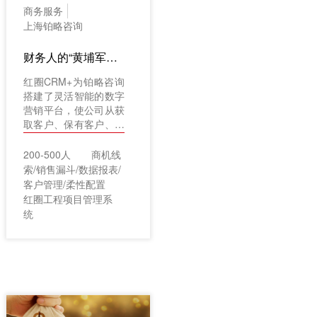
商务服务
上海铂略咨询
财务人的“黄埔军校”如何升级自身营销和客户服务能力？
红圈CRM+为铂略咨询
搭建了灵活智能的数字
营销平台，使公司从获
取客户、保有客户、提
升客户价值、部门协
同、销售过程可视化、
200-500人
商机线
数据分析等方面都有了
索/销售漏斗/数据报表/
较大程度的提升，推动
客户管理/柔性配置
了业绩的稳定增长。
红圈工程项目管理系
统