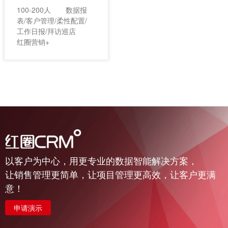
仅一个月，小罐茶上海
100-200人
数据报
分公司的销售业绩整体
表/客户管理/柔性配置/
增长134%，峰值业绩
工作日报/拜访巡店
同比增长210%。
红圈营销+
以客户为中心，用更专业的数据智能解决方案，
让销售管理更简单，让项目管理更高效，让客户更满
意！
申请演示