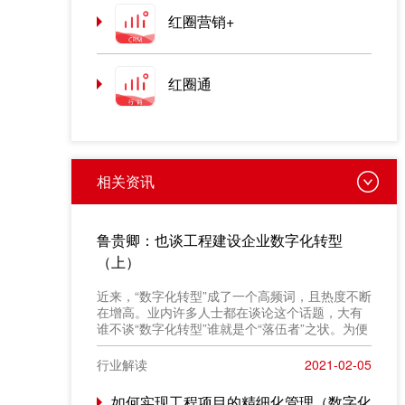
红圈营销+
红圈通
相关资讯
鲁贵卿：也谈工程建设企业数字化转型
（上）
近来，“数字化转型”成了一个高频词，且热度不断
在增高。业内许多人士都在谈论这个话题，大有
谁不谈“数字化转型”谁就是个“落伍者”之状。为便
于在相同语境下讨论问题，今天我也凑个热闹，
以“数字化转型”为题，谈一点粗浅认识，就教于同
行业解读
2021-02-05
行。
如何实现工程项目的精细化管理（数字化