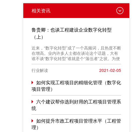
相关资讯
鲁贵卿：也谈工程建设企业数字化转型
（上）
近来，“数字化转型”成了一个高频词，且热度不断
在增高。业内许多人士都在谈论这个话题，大有
谁不谈“数字化转型”谁就是个“落伍者”之状。为便
于在相同语境下讨论问题，今天我也凑个热闹，
以“数字化转型”为题，谈一点粗浅认识，就教于同
行业解读
2021-02-05
行。
如何实现工程项目的精细化管理（数字化
项目管理）
六个建议帮你选到好用的工程项目管理系
统
如何提升市政工程项目管理水平（工程管
理）