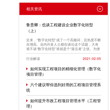
相关资讯
鲁贵卿：也谈工程建设企业数字化转型
（上）
近来，“数字化转型”成了一个高频词，且热度不断
在增高。业内许多人士都在谈论这个话题，大有
谁不谈“数字化转型”谁就是个“落伍者”之状。为便
于在相同语境下讨论问题，今天我也凑个热闹，
以“数字化转型”为题，谈一点粗浅认识，就教于同
行业解读
2021-02-05
行。
如何实现工程项目的精细化管理（数字化
项目管理）
六个建议帮你选到好用的工程项目管理系
统
如何提升市政工程项目管理水平（工程管
理）