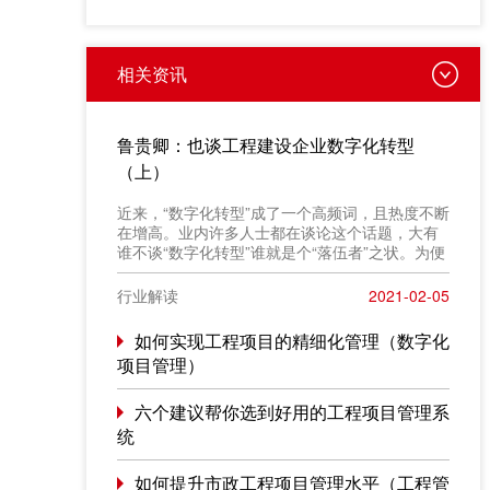
相关资讯
鲁贵卿：也谈工程建设企业数字化转型
（上）
近来，“数字化转型”成了一个高频词，且热度不断
在增高。业内许多人士都在谈论这个话题，大有
谁不谈“数字化转型”谁就是个“落伍者”之状。为便
于在相同语境下讨论问题，今天我也凑个热闹，
以“数字化转型”为题，谈一点粗浅认识，就教于同
行业解读
2021-02-05
行。
如何实现工程项目的精细化管理（数字化
项目管理）
六个建议帮你选到好用的工程项目管理系
统
如何提升市政工程项目管理水平（工程管