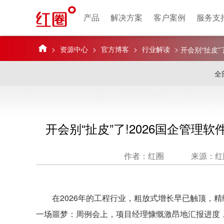
产品
解决方案
客户案例
服务支
>
资源中心
>
官方博客
>
行业解读
>
开会别“扯皮”
口说话”
全
开会别“扯皮”了!2026国企管理
作者：红圈
来源：红
在2026年的工程行业，粗放式增长早已触顶，精
一场噩梦：周例会上，项目经理慷慨激昂地汇报进度