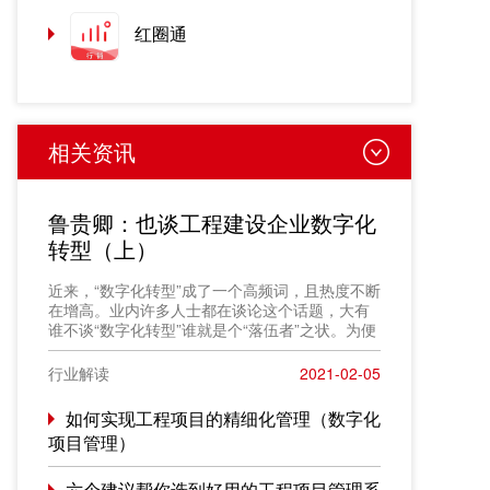
红圈通
相关资讯
鲁贵卿：也谈工程建设企业数字化
转型（上）
近来，“数字化转型”成了一个高频词，且热度不断
在增高。业内许多人士都在谈论这个话题，大有
谁不谈“数字化转型”谁就是个“落伍者”之状。为便
于在相同语境下讨论问题，今天我也凑个热闹，
以“数字化转型”为题，谈一点粗浅认识，就教于同
行业解读
2021-02-05
行。
如何实现工程项目的精细化管理（数字化
项目管理）
六个建议帮你选到好用的工程项目管理系