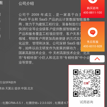
圈
公司介绍
购买咨询
400-8811-100
绍
公司于 2009 年成立，是一家基于自主研发
PaaS 平台和 SaaS 产品的云计算数据智能服务
伴
商，致力于为建筑工程行业、装备制造行业 和泛
士
快消行业等企业级客户提供数据智能解决方案，
产品和服务覆盖工程项目管理、客户关系管理等
们
领域，帮助客户用更加高效便捷 的方式实现数字
售后客服
化运营、管理和决策。公司深耕 SaaS 领域十余
400-6010-928
年，始终以自主研发作为发展的驱动力，并获评
国家高新技术企业、中 关村高新技术企业、北京
市“专精特新”小巨人和北京市“专精特新”中小企
业等荣誉。
行业SFA软件
 云计算由 天翼云 提供 中国.北京
试用咨询
5.5.1，红圈营销+ 2.3.0.020，红圈通 6.7.7.011