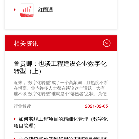
红圈通
相关资讯
鲁贵卿：也谈工程建设企业数字化
转型（上）
近来，“数字化转型”成了一个高频词，且热度不断
在增高。业内许多人士都在谈论这个话题，大有
谁不谈“数字化转型”谁就是个“落伍者”之状。为便
于在相同语境下讨论问题，今天我也凑个热闹，
以“数字化转型”为题，谈一点粗浅认识，就教于同
行业解读
2021-02-05
行。
如何实现工程项目的精细化管理（数字化
项目管理）
六个建议帮你选到好用的工程项目管理系