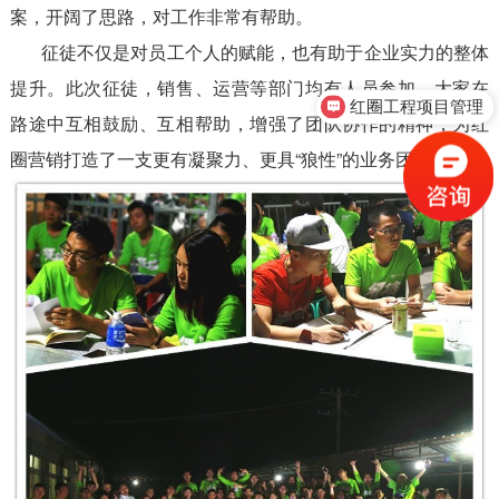
案，开阔了思路，对工作非常有帮助。
征徒不仅是对员工个人的赋能，也有助于企业实力的整体
红圈工程项目管理
提升。此次征徒，销售、运营等部门均有人员参加，大家在
售前咨询
路途中互相鼓励、互相帮助，增强了团队协作的精神，为红
圈营销打造了一支更有凝聚力、更具“狼性”的业务团队。