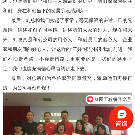
遇，也是我们每个和创主人翁最好的机会。我们深深为身在
和创，身在和创当下的发展阶段感到荣幸。
最后，刘总和我们拉起了家常，毫无保留的讲述自己的兄
弟情，讲述和创的同事情，讲述我们大家的过去、现在和未
来。刘总真是和创公司的用心人，和创员工的贴心人，企业
家和朋友间的好心人。让这样的“三好”领导指引我们前进，我
们不怕走弯路，不会走错路，更重要的是，我们的路更坚
定，我们也能充满信心昂首阔步走下去。
最后，刘总亲自为各位获奖同事颁奖，激励他们再接再
厉，为公司再创辉煌！
红圈工程项目管理