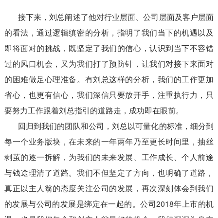
接下来，刘总阐述了他对行业层面、公司层面及客户层面
的看法，通过逻辑缜密的分析，指明了我们当下的机遇以及
即将面对的挑战，既坚定了我们的信心，认识到当下不容错
过的风口机会，又为我们打了预防针，让我们对接下来面对
的困难做足心理准备。有刘总这样的分析，我们的工作更加
省心，也更有信心，我们深信只要放开手，注重执行力，只
要努力工作跟着刘总指引的道路走，成功即在眼前。
回归到我们的团队和公司，刘总以可量化的标准，细分到
每一个业务版块，在未来的一年两年乃至更长时间里，抽丝
剥茧的逐一拆解，为我们的未来发展、工作成长、个人前途
与钱途理清了道路。我们不但坚定了方向，也明确了道路，
真正以主人翁的态度关注公司的发展，再次深刻体会到我们
的发展与公司的发展是绑定在一起的。公司2018年上市的机