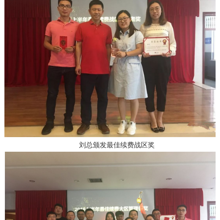
刘总颁发最佳续费战区奖