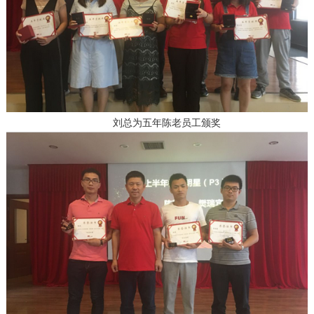
刘总为五年陈老员工颁奖