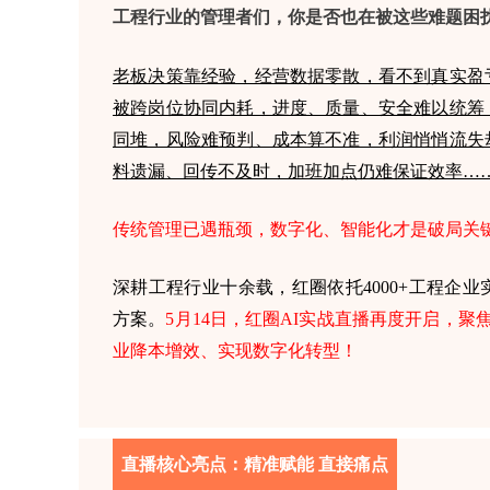
工程行业的管理者们，你是否也在被这些难题困
老板决策靠经验，经营数据零散，看不到真实盈
被跨岗位协同内耗，进度、质量、安全难以统筹
同堆，风险难预判、成本算不准，利润悄悄流失
料遗漏、回传不及时，加班加点仍难保证效率…
传统管理已遇瓶颈，数字化、智能化才是破局关
深耕工程行业十余载，红圈依托4000+工程企业
方案
。
5月14日，红圈AI实战直播再度开启，聚
业降本增效、实现数字化转型！
直播核心亮点：精准赋能 直接痛点