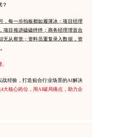
扰？
亏，每一步拍板都如履薄冰；项目经理
，项目推进磕磕绊绊；商务经理埋首合
却无从察觉；资料员重复录入数据，资
…
键。
实战经验，打造贴合行业场景的AI解决
焦4大核心岗位，用AI破局痛点，助力企