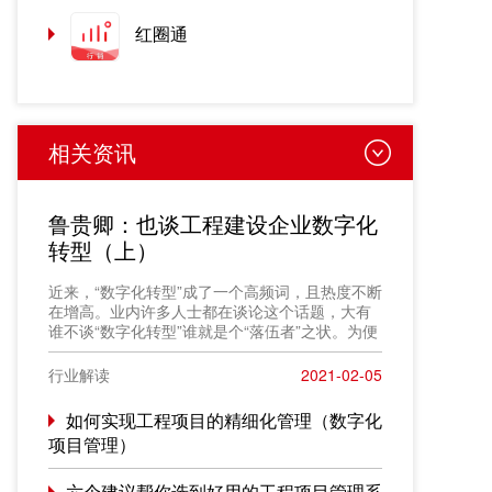
红圈通
相关资讯
鲁贵卿：也谈工程建设企业数字化
转型（上）
近来，“数字化转型”成了一个高频词，且热度不断
在增高。业内许多人士都在谈论这个话题，大有
谁不谈“数字化转型”谁就是个“落伍者”之状。为便
于在相同语境下讨论问题，今天我也凑个热闹，
以“数字化转型”为题，谈一点粗浅认识，就教于同
行业解读
2021-02-05
行。
如何实现工程项目的精细化管理（数字化
项目管理）
六个建议帮你选到好用的工程项目管理系