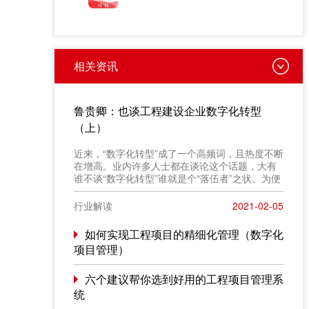
相关资讯
鲁贵卿：也谈工程建设企业数字化转型
（上）
近来，“数字化转型”成了一个高频词，且热度不断
在增高。业内许多人士都在谈论这个话题，大有
谁不谈“数字化转型”谁就是个“落伍者”之状。为便
于在相同语境下讨论问题，今天我也凑个热闹，
以“数字化转型”为题，谈一点粗浅认识，就教于同
行业解读
2021-02-05
行。
如何实现工程项目的精细化管理（数字化
项目管理）
六个建议帮你选到好用的工程项目管理系
统