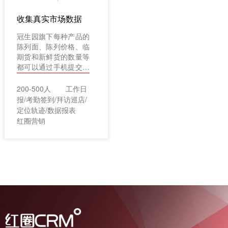
收集真实市场数据
冠生园旗下每种产品的
陈列面、陈列价格、临
期货和新鲜货的数量等
都可以通过手机提交。
在提交数据的同时，通
过拍照上传所在门店的
200-500人
工作日
门头以及产品陈列的照
报/考勤签到/拜访巡店/
片，保证了数据采集的
定位轨迹/数据报表
真实性。
红圈营销