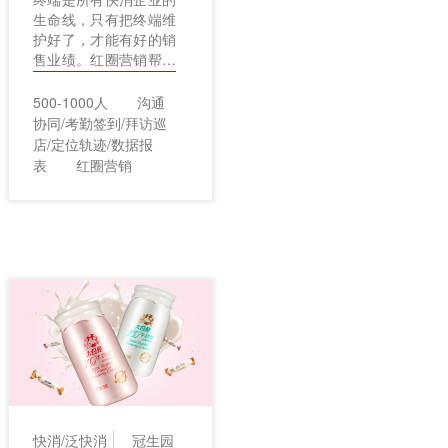
生命线，只有把终端维
护好了，才能有好的销
售业绩。红圈营销帮助
我们实现了对终端的精
细化管理，以及对销售
500-1000人
沟通
团队的规范化管理，对
协同/考勤签到/拜访巡
快消企业来说，红圈营
店/定位轨迹/数据报
销是非常适用的工具。
表
红圈营销
快消/泛快消
冠生园