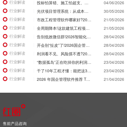
行业解读
投标怕算错、施工怕超支、结算怕扯皮?这款施工成本管理系统一招全解决
04/06/2026
行业解读
光伏项目管理系统：从成本失控到利润可控，老板只需做对一步
30/05/2026
行业解读
市政工程管理软件哪家好?2026年精细化管理工具选型全攻略
21/05/2026
行业解读
全周期降本!这款建筑工程项目管理系统，从投标测算一路控到竣工结算
21/05/2026
行业解读
告别低效微信群!2026智能化升级，看看工程项目管理软件有哪些颠覆级体验?
28/04/2026
行业解读
开会别“扯皮”了!2026国企管理软件推荐，让经营数据替所有人“开口说话”
28/04/2026
行业解读
利润看不见、风险摸不透?2026建筑工程项目管理系统让经营数据“一眼透底”
28/04/2026
行业解读
“数据孤岛”正在吃掉你的利润！2026建筑公司项目管理软件破局之道
23/04/2026
行业解读
干了10年工程才懂：能把这3个数据管明白的工程项目管理软件，才是真神器!
23/04/2026
行业解读
2026 年国企管理软件推荐 Top 5 盘点：核心功能与适用场景深度解析
21/04/2026
售前产品咨询