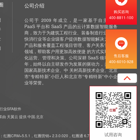
圈
公司介绍
购买咨询
400-8811-100
绍
公司于 2009 年成立，是一家基于自主研发
PaaS 平台和 SaaS 产品的云计算数据智能服务
伴
商，致力于为建筑工程行业、装备制造行业 和泛
士
快消行业等企业级客户提供数据智能解决方案，
产品和服务覆盖工程项目管理、客户关系管理等
们
领域，帮助客户用更加高效便捷 的方式实现数字
售后客服
化运营、管理和决策。公司深耕 SaaS 领域十余
400-6010-928
年，始终以自主研发作为发展的驱动力，并获评
国家高新技术企业、中 关村高新技术企业、北京
市“专精特新”小巨人和北京市“专精特新”中小企
业等荣誉。
行业SFA软件
 云计算由 天翼云 提供 中国.北京
试用咨询
5.5.1，红圈营销+ 2.3.0.020，红圈通 6.7.7.011