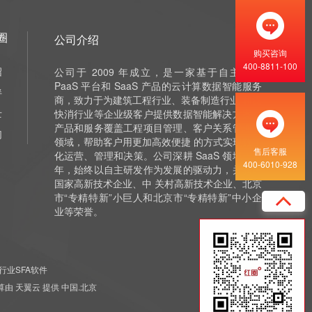
圈
公司介绍
购买咨询
400-8811-100
绍
公司于 2009 年成立，是一家基于自主研发
PaaS 平台和 SaaS 产品的云计算数据智能服务
伴
商，致力于为建筑工程行业、装备制造行业 和泛
士
快消行业等企业级客户提供数据智能解决方案，
产品和服务覆盖工程项目管理、客户关系管理等
们
领域，帮助客户用更加高效便捷 的方式实现数字
售后客服
化运营、管理和决策。公司深耕 SaaS 领域十余
400-6010-928
年，始终以自主研发作为发展的驱动力，并获评
国家高新技术企业、中 关村高新技术企业、北京
市“专精特新”小巨人和北京市“专精特新”中小企
业等荣誉。
行业SFA软件
 云计算由 天翼云 提供 中国.北京