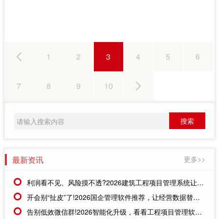
可少的，那么我们应该如何才能选到最合适的项目管理软件
呢?
1
2
3
4
5
6
7
8
9
10
最新资讯
更多>>
利润看不见、风险摸不透?2026建筑工程项目管理系统让经营数据“一眼透底”
开会别“扯皮”了!2026国企管理软件推荐，让经营数据替所有人“开口说话”
告别低效微信群!2026智能化升级，看看工程项目管理软件有哪些颠覆级体验?