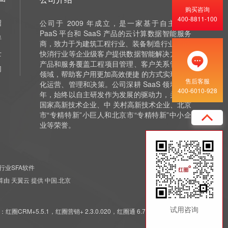
购买咨询
400-8811-100
绍
公司于 2009 年成立，是一家基于自主研发
PaaS 平台和 SaaS 产品的云计算数据智能服务
伴
商，致力于为建筑工程行业、装备制造行业 和泛
士
快消行业等企业级客户提供数据智能解决方案，
产品和服务覆盖工程项目管理、客户关系管理等
们
领域，帮助客户用更加高效便捷 的方式实现数字
售后客服
化运营、管理和决策。公司深耕 SaaS 领域十余
400-6010-928
年，始终以自主研发作为发展的驱动力，并获评
国家高新技术企业、中 关村高新技术企业、北京
市“专精特新”小巨人和北京市“专精特新”中小企
业等荣誉。
行业SFA软件
 云计算由 天翼云 提供 中国.北京
试用咨询
5.5.1，红圈营销+ 2.3.0.020，红圈通 6.7.7.011