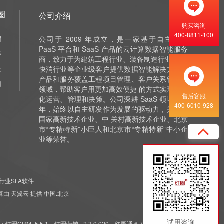
圈
公司介绍
购买咨询
400-8811-100
绍
公司于 2009 年成立，是一家基于自主研发
PaaS 平台和 SaaS 产品的云计算数据智能服务
伴
商，致力于为建筑工程行业、装备制造行业 和泛
士
快消行业等企业级客户提供数据智能解决方案，
产品和服务覆盖工程项目管理、客户关系管理等
们
领域，帮助客户用更加高效便捷 的方式实现数字
售后客服
化运营、管理和决策。公司深耕 SaaS 领域十余
400-6010-928
年，始终以自主研发作为发展的驱动力，并获评
国家高新技术企业、中 关村高新技术企业、北京
市“专精特新”小巨人和北京市“专精特新”中小企
业等荣誉。
行业SFA软件
 云计算由 天翼云 提供 中国.北京
试用咨询
5.5.1，红圈营销+ 2.3.0.020，红圈通 6.7.7.011