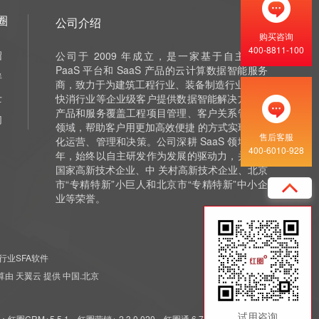
圈
公司介绍
购买咨询
400-8811-100
绍
公司于 2009 年成立，是一家基于自主研发
PaaS 平台和 SaaS 产品的云计算数据智能服务
伴
商，致力于为建筑工程行业、装备制造行业 和泛
士
快消行业等企业级客户提供数据智能解决方案，
产品和服务覆盖工程项目管理、客户关系管理等
们
领域，帮助客户用更加高效便捷 的方式实现数字
售后客服
化运营、管理和决策。公司深耕 SaaS 领域十余
400-6010-928
年，始终以自主研发作为发展的驱动力，并获评
国家高新技术企业、中 关村高新技术企业、北京
市“专精特新”小巨人和北京市“专精特新”中小企
业等荣誉。
行业SFA软件
 云计算由 天翼云 提供 中国.北京
试用咨询
5.5.1，红圈营销+ 2.3.0.020，红圈通 6.7.7.011